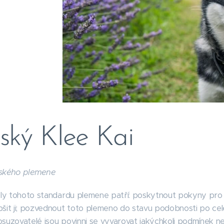
šský Klee Kai
rského plemene
ely tohoto standardu plemene patří: poskytnout pokyny pro ch
šit ji; pozvednout toto plemeno do stavu podobnosti po cel
suzovatelé jsou povinni se vyvarovat jakýchkoli podmínek neb