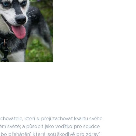
ovatele, kteří si přejí zachovat kvalitu svého
ém světě; a působit jako vodítko pro soudce.
o přehánění, které jsou škodlivé pro zdraví,