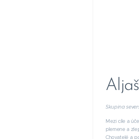
Alja
Skupina seve
Mezi cíle a úč
plemene a zlep
Chovatelé a po