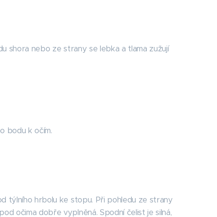
edu shora nebo ze strany se lebka a tlama zužují
ho bodu k očím.
od týlního hrbolu ke stopu. Při pohledu ze strany
pod očima dobře vyplněná. Spodní čelist je silná,