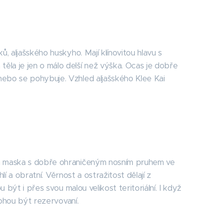
ů, aljašského huskyho. Mají klínovitou hlavu s
ěla je jen o málo delší než výška. Ocas je dobře
nebo se pohybuje. Vzhled aljašského Klee Kai
vá maska ​​s dobře ohraničeným nosním pruhem ve
hlí a obratní. Věrnost a ostražitost dělají z
u být i přes svou malou velikost teritoriální. I když
 mohou být rezervovaní.