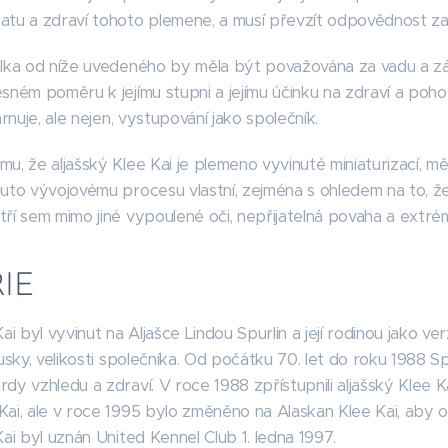
atu a zdraví tohoto plemene, a musí převzít odpovědnost za
ylka od níže uvedeného by měla být považována za vadu a zá
sném poměru k jejímu stupni a jejímu účinku na zdraví a poh
hrnuje, ale nejen, vystupování jako společník.
u, že aljašský Klee Kai je plemeno vyvinuté miniaturizací,
muto vývojovému procesu vlastní, zejména s ohledem na to, 
ří sem mimo jiné vypoulené oči, nepřijatelná povaha a extré
IE
Kai byl vyvinut na Aljašce Lindou Spurlin a její rodinou jako
usky, velikosti společníka. Od počátku 70. let do roku 1988 Spurl
dy vzhledu a zdraví. V roce 1988 zpřístupnili aljašský Klee 
ai, ale v roce 1995 bylo změněno na Alaskan Klee Kai, aby o
Kai byl uznán United Kennel Club 1. ledna 1997.