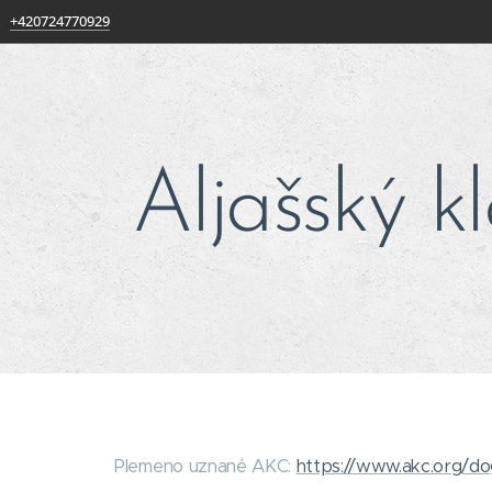
+420724770929
Aljašský k
Plemeno uznané AKC:
https://www.akc.org/do