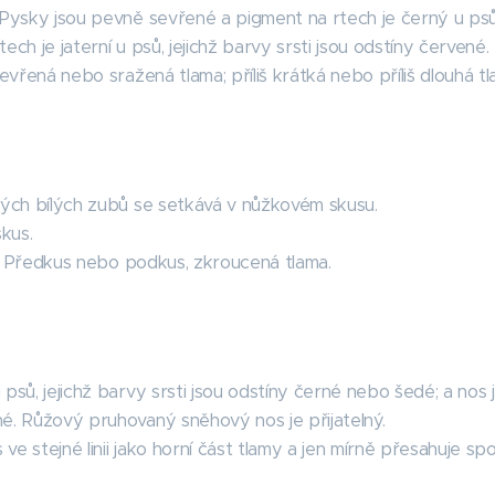
 Pysky jsou pevně sevřené a pigment na rtech je černý u psů,
ech je jaterní u psů, jejichž barvy srsti jsou odstíny červené.
sevřená nebo sražená tlama; příliš krátká nebo příliš dlouhá tl
ných bílých zubů se setkává v nůžkovém skusu.
kus.
Předkus nebo podkus, zkroucená tlama.
psů, jejichž barvy srsti jsou odstíny černé nebo šedé; a nos j
é. Růžový pruhovaný sněhový nos je přijatelný.
s ve stejné linii jako horní část tlamy a jen mírně přesahuje spod