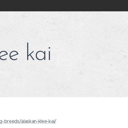
lee kai
g-breeds/alaskan-klee-kai/