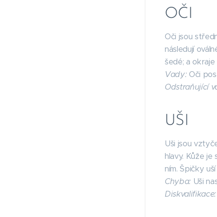
OČI
Oči jsou střed
následují ováln
šedé; a okraje 
Vady:
Oči posa
Odstraňující v
UŠI
Uši jsou vztyč
hlavy. Kůže je
ním. Špičky uší
Chyba:
Uši nas
Diskvalifikace: