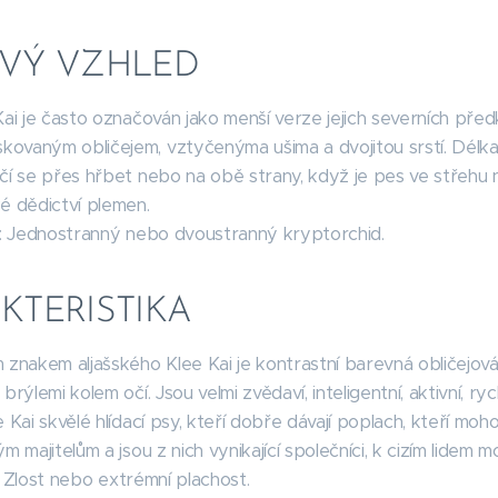
VÝ VZHLED
Kai je často označován jako menší verze jejich severních předk
vaným obličejem, vztyčenýma ušima a dvojitou srstí. Délka t
čí se přes hřbet nebo na obě strany, když je pes ve střehu 
é dědictví plemen.
: Jednostranný nebo dvoustranný kryptorchid.
KTERISTIKA
 znakem aljašského Klee Kai je kontrastní barevná obličejo
brýlemi kolem očí. Jsou velmi zvědaví, inteligentní, aktivní, ryc
 Kai skvělé hlídací psy, kteří dobře dávají poplach, kteří moho
m majitelům a jsou z nich vynikající společníci, k cizím lidem
Zlost nebo extrémní plachost.