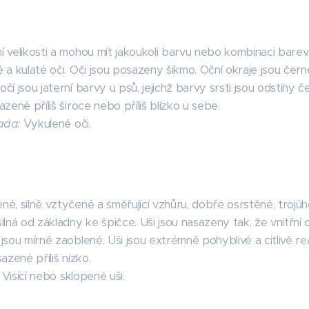
ní velikosti a mohou mít jakoukoli barvu nebo kombinaci barev
é a kulaté oči. Oči jsou posazeny šikmo. Oční okraje jsou čern
očí jsou jaterní barvy u psů, jejichž barvy srsti jsou odstíny č
zené příliš široce nebo příliš blízko u sebe.
ada:
Vykulené oči.
ené, silně vztyčené a směřující vzhůru, dobře osrstěné, trojúh
 silná od základny ke špičce. Uši jsou nasazeny tak, že vnitřn
 jsou mírně zaoblené. Uši jsou extrémně pohyblivé a citlivě re
azené příliš nízko.
Visící nebo sklopené uši.