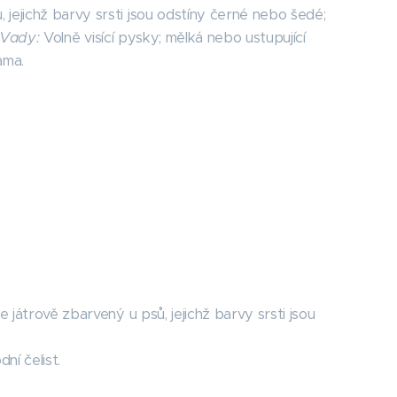
 jejichž barvy srsti jsou odstíny černé nebo šedé;
Vady:
Volně visící pysky; mělká nebo ustupující
ama.
e játrově zbarvený u psů, jejichž barvy srsti jsou
ní čelist.