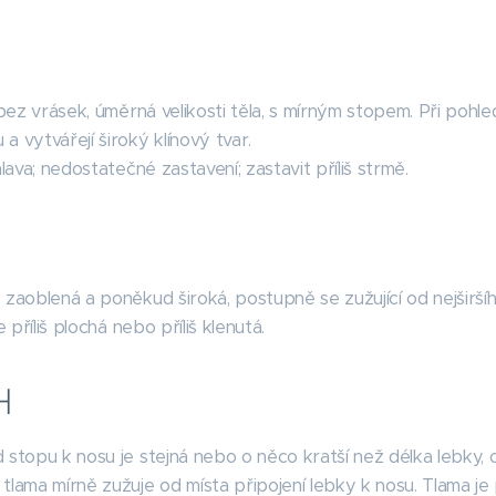
, bez vrásek, úměrná velikosti těla, s mírným stopem. Při pohl
a vytvářejí široký klínový tvar.
ava; nedostatečné zastavení; zastavit příliš strmě.
 zaoblená a poněkud široká, postupně se zužující od nejširší
 příliš plochá nebo příliš klenutá.
H
 stopu k nosu je stejná nebo o něco kratší než délka lebky, 
tlama mírně zužuje od místa připojení lebky k nosu. Tlama je 