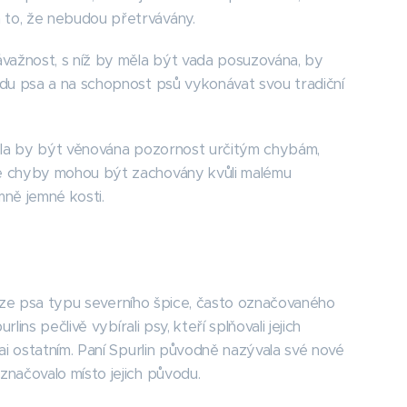
 to, že nebudou přetrvávány.
važnost, s níž by měla být vada posuzována, by
odu psa a na schopnost psů vykonávat svou tradiční
 měla by být věnována pozornost určitým chybám,
že chyby mohou být zachovány kvůli malému
mně jemné kosti.
 verze psa typu severního špice, často označovaného
ins pečlivě vybírali psy, kteří splňovali jejich
Kai ostatním. Paní Spurlin původně nazývala své nové
značovalo místo jejich původu.