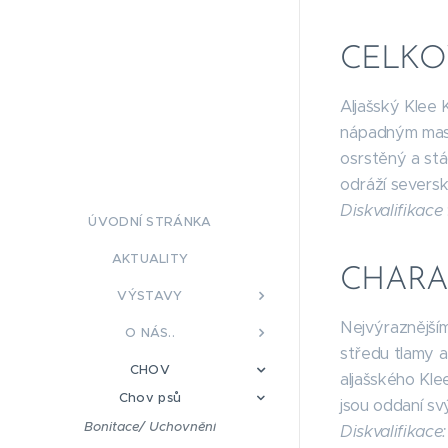
CELKO
Aljašský Klee 
nápadným masko
osrstěný a stá
odráží seversk
Diskvalifikace
ÚVODNÍ STRÁNKA
AKTUALITY
CHARA
VÝSTAVY
Nejvýraznějším
O NÁS..
středu tlamy a 
CHOV
aljašského Klee
Chov psů
jsou oddaní svý
Bonitace/ Uchovnění
Diskvalifikace: