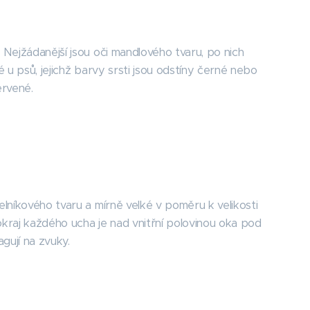
. Nejžádanější jsou oči mandlového tvaru, po nich
é u psů, jejichž barvy srsti jsou odstíny černé nebo
ervené.
elníkového tvaru a mírně velké v poměru k velikosti
í okraj každého ucha je nad vnitřní polovinou oka pod
agují na zvuky.