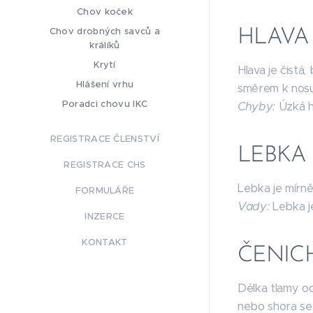
Chov koček
Chov drobných savců a
HLAVA
králíků
Krytí
Hlava je čistá
Hlášení vrhu
směrem k nosu 
Poradci chovu IKC
Chyby:
Úzká hl
REGISTRACE ČLENSTVÍ
LEBKA
REGISTRACE CHS
Lebka je mírně
FORMULÁŘE
Vady:
Lebka je
INZERCE
KONTAKT
ČENIC
Délka tlamy od
nebo shora se 