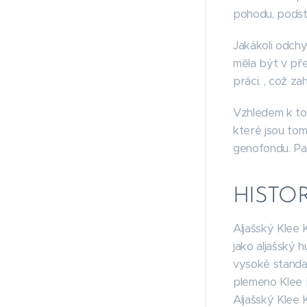
pohodu, podst
Jakákoli odch
měla být v pře
práci. , což za
Vzhledem k tom
které jsou to
genofondu. Pat
HISTOR
Aljašský Klee 
jako aljašský h
vysoké standar
plemeno Klee K
Aljašský Klee 