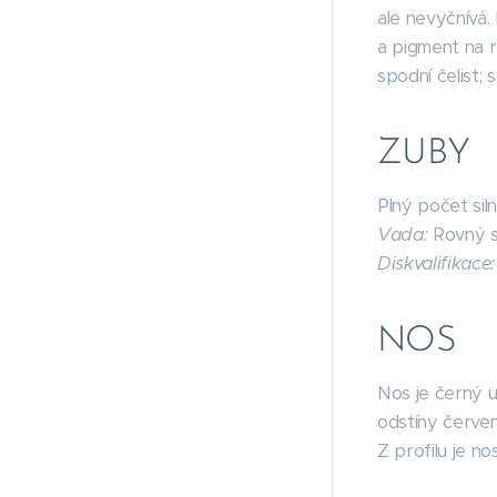
ale nevyčnívá.
a pigment na rt
spodní čelist; 
ZUBY
Plný počet sil
Vada:
Rovný s
Diskvalifikace:
NOS
Nos je černý u 
odstíny červen
Z profilu je no