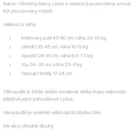
Barva : Všechny barvy, vzory a variace jsou povoleny a musí
být posuzovány stejně.
Velikost a váha:
královský pudl 45-60 cm, váha 20-30 kg
střední 35-45 cm, váha 10-15 kg
trpasličí 28-35 cm, váha 6,5-7,5 kg
toy 24 -28 cm, váha 2,5-4 kg
teacup/ teddy 17-24 cm
Tělo pudlů je štíhlé, dobře osvalené, délka trupu odpovídá
přibližně jejich kohoutkové výšce.
Hlava pudlů je uměrně velká oproti zbytku těla.
Krk silný středně dlouhý.