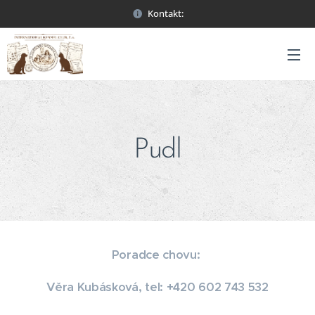
Kontakt:
Pudl
Poradce chovu:
Věra Kubásková, tel: +420 602 743 532