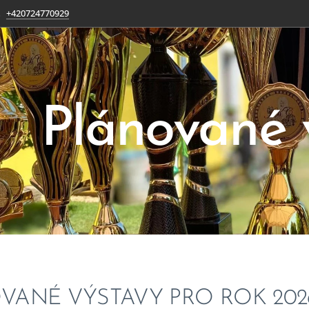
+420724770929
Plánované 
VANÉ VÝSTAVY PRO ROK 202