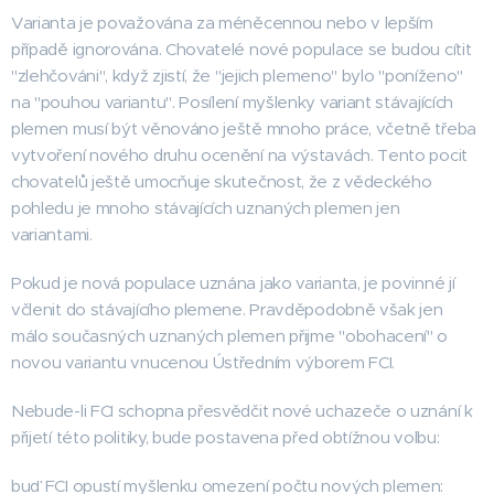
Varianta je považována za méněcennou nebo v lepším
případě ignorována. Chovatelé nové populace se budou cítit
"zlehčováni", když zjistí, že "jejich plemeno" bylo "poníženo"
na "pouhou variantu". Posílení myšlenky variant stávajících
plemen musí být věnováno ještě mnoho práce, včetně třeba
vytvoření nového druhu ocenění na výstavách. Tento pocit
chovatelů ještě umocňuje skutečnost, že z vědeckého
pohledu je mnoho stávajících uznaných plemen jen
variantami.
Pokud je nová populace uznána jako varianta, je povinné jí
včlenit do stávajícího plemene. Pravděpodobně však jen
málo současných uznaných plemen přijme "obohacení" o
novou variantu vnucenou Ústředním výborem FCI.
Nebude-li FCI schopna přesvědčit nové uchazeče o uznání k
přijetí této politiky, bude postavena před obtížnou volbu:
buď FCI opustí myšlenku omezení počtu nových plemen: