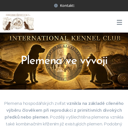
Kontakt:
Plemena ve vývoji
Plemena hospodářských zvířat
vznikla na základě cíleného
výběru člověkem při reprodukci z primitivních divokých
předků nebo plemen
. Později vyšlechtěna plemena vznikla
také kombinačním křížením již existujících plemen. Podobný