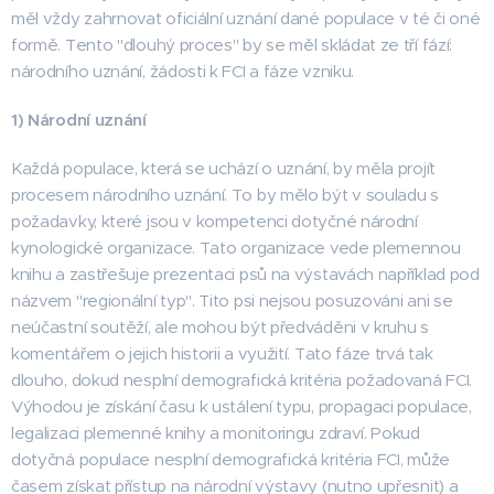
měl vždy zahrnovat oficiální uznání dané populace v té či oné
formě. Tento "dlouhý proces" by se měl skládat ze tří fází:
národního uznání, žádosti k FCI a fáze vzniku.
1) Národní uznání
Každá populace, která se uchází o uznání, by měla projít
procesem národního uznání. To by mělo být v souladu s
požadavky, které jsou v kompetenci dotyčné národní
kynologické organizace. Tato organizace vede plemennou
knihu a zastřešuje prezentaci psů na výstavách například pod
názvem "regionální typ". Tito psi nejsou posuzováni ani se
neúčastní soutěží, ale mohou být předváděni v kruhu s
komentářem o jejich historii a využití. Tato fáze trvá tak
dlouho, dokud nesplní demografická kritéria požadovaná FCI.
Výhodou je získání času k ustálení typu, propagaci populace,
legalizaci plemenné knihy a monitoringu zdraví. Pokud
dotyčná populace nesplní demografická kritéria FCI, může
časem získat přístup na národní výstavy (nutno upřesnit) a