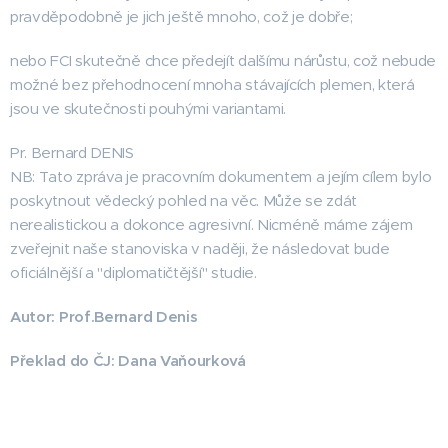
pravděpodobně je jich ještě mnoho, což je dobře;
nebo FCI skutečně chce předejít dalšímu nárůstu, což nebude
možné bez přehodnocení mnoha stávajících plemen, která
jsou ve skutečnosti pouhými variantami.
Pr. Bernard DENIS
NB: Tato zpráva je pracovním dokumentem a jejím cílem bylo
poskytnout vědecký pohled na věc. Může se zdát
nerealistickou a dokonce agresivní. Nicméně máme zájem
zveřejnit naše stanoviska v naději, že následovat bude
oficiálnější a "diplomatičtější" studie.
Autor: Prof.Bernard Denis
Překlad do ČJ: Dana Vaňourková