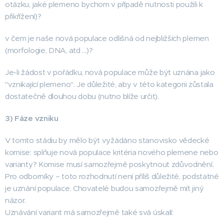
otázku, jaké plemeno bychom v případě nutnosti použili k
přikřížení)?
v čem je naše nová populace odlišná od nejbližších plemen
(morfologie, DNA, atd …)?
Je-li žádost v pořádku, nová populace může být uznána jako
"vznikající plemeno". Je důležité, aby v této kategorii zůstala
dostatečně dlouhou dobu (nutno blíže určit).
3) Fáze vzniku
V tomto stádiu by mělo být vyžádáno stanovisko vědecké
komise: splňuje nová populace kritéria nového plemene nebo
varianty? Komise musí samozřejmě poskytnout zdůvodnění.
Pro odborníky – toto rozhodnutí není příliš důležité, podstatné
je uznání populace. Chovatelé budou samozřejmě mít jiný
názor.
Uznávání variant má samozřejmě také svá úskalí: