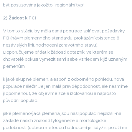
být posuzována jakožto "regionální typ".
2) Žádost k FCI
V tomto stádiu by měla daná populace splňovat požadavky
FCI (návrh plemenného standardu, prokázání existence 8
nezávislých linií, hodnocení zdravotního stavu).
Doporučujeme přidat k žádosti dotazník, ve kterém se
chovatelé pokusí vymezit sami sebe vzhledem k již uznaným
plemenům:
k jaké skupině plemen, alespoň z odborného pohledu, nová
populace náleží? Je jen malá pravděpodobnost, ale nesmíme
jí opomenout, že objevíme zcela izolovanou a naprosto
původní populaci.
jaké plemeno/jaká plemena jsou naší populaci nejbližší -na
základě našich znalostí fylogeneze a morfologické
podobnosti (dobrou metodou hodnocení je, když si položíme