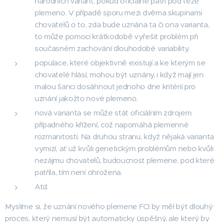
národních variant, pokud oficiálně patří pod téže
plemeno. V případě sporu mezi dvěma skupinami
chovatelů o to, zda bude uznána ta či ona varianta,
to může pomoci krátkodobě vyřešit problém při
současném zachování dlouhodobé variability.
populace, které objektivně existují a ke kterým se
chovatelé hlásí, mohou být uznány, i když mají jen
malou šanci dosáhnout jednoho dne kritérií pro
uznání jakožto nové plemeno.
nová varianta se může stát oficiálním zdrojem
případného křížení, což napomáhá plemenné
rozmanitosti. Na druhou stranu, když nějaká varianta
vymizí, ať už kvůli genetickým problémům nebo kvůli
nezájmu chovatelů, budoucnost plemene, pod které
patřila, tím není ohrožena.
Atd.
Myslíme si, že uznání nového plemene FCI by měl být dlouhý
proces, který nemusí být automaticky úspěšný, ale který by