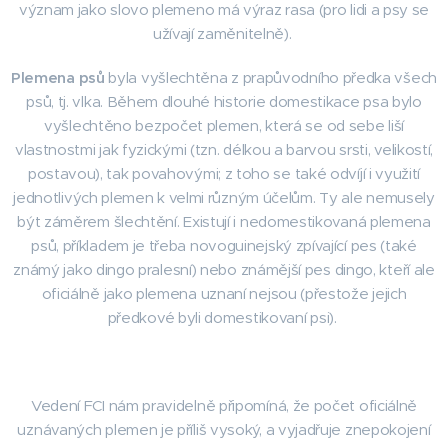
význam jako slovo plemeno má výraz rasa (pro lidi a psy se
užívají zaměnitelně).
Plemena psů
byla vyšlechtěna z prapůvodního předka všech
psů, tj. vlka. Během dlouhé historie domestikace psa bylo
vyšlechtěno bezpočet plemen, která se od sebe liší
vlastnostmi jak fyzickými (tzn. délkou a barvou srsti, velikostí,
postavou), tak povahovými; z toho se také odvíjí i využití
jednotlivých plemen k velmi různým účelům. Ty ale nemusely
být záměrem šlechtění. Existují i nedomestikovaná plemena
psů, příkladem je třeba novoguinejský zpívající pes (také
známý jako dingo pralesní) nebo známější pes dingo, kteří ale
oficiálně jako plemena uznaní nejsou (přestože jejich
předkové byli domestikovaní psi).
Vedení FCI nám pravidelně připomíná, že počet oficiálně
uznávaných plemen je příliš vysoký, a vyjadřuje znepokojení