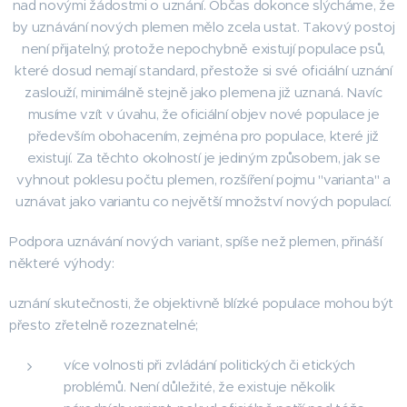
nad novými žádostmi o uznání. Občas dokonce slýcháme, že
by uznávání nových plemen mělo zcela ustat. Takový postoj
není přijatelný, protože nepochybně existují populace psů,
které dosud nemají standard, přestože si své oficiální uznání
zaslouží, minimálně stejně jako plemena již uznaná. Navíc
musíme vzít v úvahu, že oficiální objev nové populace je
především obohacením, zejména pro populace, které již
existují. Za těchto okolností je jediným způsobem, jak se
vyhnout poklesu počtu plemen, rozšíření pojmu "varianta" a
uznávat jako variantu co největší množství nových populací.
Podpora uznávání nových variant, spíše než plemen, přináší
některé výhody:
uznání skutečnosti, že objektivně blízké populace mohou být
přesto zřetelně rozeznatelné;
více volnosti při zvládání politických či etických
problémů. Není důležité, že existuje několik