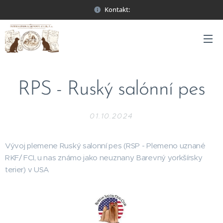
Kontakt:
RPS - Ruský salónní pes
01.10.2024
Vývoj plemene Ruský salonní pes (RSP - Plemeno uznané
RKF/ FCI, u nas známo jako neuznany Barevný yorkšírsky
terier) v USA