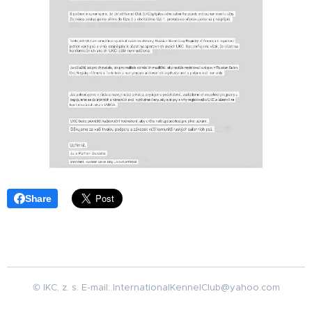
Share
© IKC, z. s. E-mail: InternationalKennelClub@yahoo.com