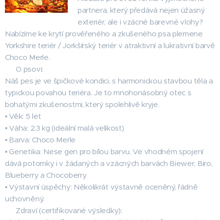
partnera, který předává nejen úžasný
exteriér, ale i vzácné barevné vlohy?
Nabízíme ke krytí prověřeného a zkušeného psa plemene
Yorkshire teriér / Jorkšírský teriér v atraktivní a lukrativní barvě
Choco Merle.
💎 O psovi:
Náš pes je ve špičkové kondici, s harmonickou stavbou těla a
typickou povahou teriéra. Je to mnohonásobný otec s
bohatými zkušenostmi, který spolehlivě kryje.
• Věk: 5 let
• Váha: 2,3 kg (ideální malá velikost)
• Barva: Choco Merle
• Genetika: Nese gen pro bílou barvu. Ve vhodném spojení
dává potomky i v žádaných a vzácných barvách Biewer, Biro,
Blueberry a Chocoberry
• Výstavní úspěchy: Několikrát výstavně oceněný, řádně
uchovněný.
🩺 Zdraví (certifikované výsledky):