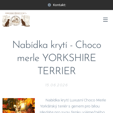
Kontakt:
Nabídka krytí - Choco
merle YORKSHIRE
TERRIER
15.06.2026
🌟 Nabídka krytí: Luxusní Choco Merle
Yorkšírský teriér s genem pro bílou 🌟
Hledáte pro svou fenku výjimečného