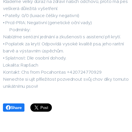
Klademe velký důraz na zdraví našich odchovů, proto má pes
veškerá důležitá vyšetření:
• Patelly: 0/0 (luxace čéšky negativní)
• Prcd-PRA: Negativní (genetické oční vady)
💰 Podmínky:
Nabízíme seriózní jednání a zkušenosti s asistencí při krytí.
• Poplatek za krytí: Odpovídá vysoké kvalitě psa, jeho raritní
barvě a výstavním úspěchům.
• Splatnost: Dle osobní dohody.
Lokalita: Rapšach
Kontakt: Chs from Pocahontas +420724770929
Nenechte si ujít příležitost pozvednout svůj chov díky tomuto
unikátnímu psovi!
Share