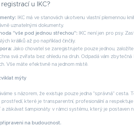
 registrací u IKC?
umenty:
IKC má ve stanovách ukotvenu vlastní plemennou kni
právně uznatelnými dokumenty.
ýhoda "vše pod jednou střechou":
IKC není jen pro psy. Zas
ých králíků až po například činčily.
pora:
Jako chovatel se zaregistrujete pouze jednou, založíte 
chna svá zvířata bez ohledu na druh. Odpadá vám zbytečná b
ch. Vše máte efektivně na jednom místě.
viklat mýty
váme s názorem, že existuje pouze jedna "správná" cesta. T
v prostředí, které je transparentní, profesionální a respektu
í a získávat šampionáty v rámci systému, který je postaven 
připraveni na budoucnost.