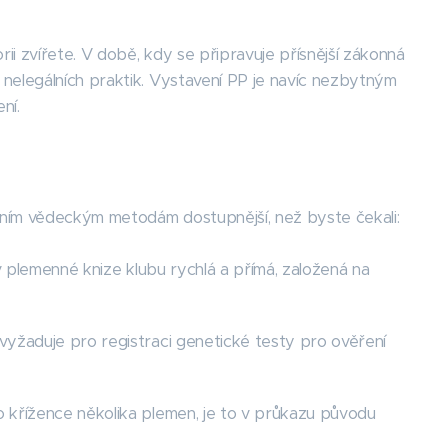
rii zvířete. V době, kdy se připravuje přísnější zákonná
 nelegálních praktik. Vystavení PP je navíc nezbytným
ní.
rním vědeckým metodám dostupnější, než byste čekali:
e v plemenné knize klubu rychlá a přímá, založená na
 vyžaduje pro registraci genetické testy pro ověření
o křížence několika plemen, je to v průkazu původu