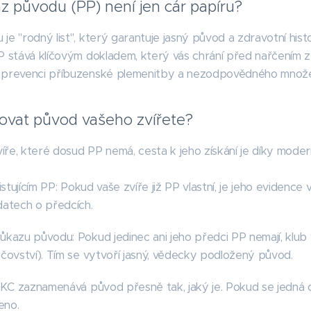
z původu (PP) není jen cár papíru?
je "rodný list", který garantuje jasný původ a zdravotní histo
P stává klíčovým dokladem, který vás chrání před nařčením z
 prevenci příbuzenské plemenitby a nezodpovědného množe
zovat původ vašeho zvířete?
ře, které dosud PP nemá, cesta k jeho získání je díky mode
xistujícím PP: Pokud vaše zvíře již PP vlastní, je jeho evidenc
datech o předcích.
ůkazu původu: Pokud jedinec ani jeho předci PP nemají, klub
ičovství). Tím se vytvoří jasný, vědecky podložený původ.
 IKC zaznamenává původ přesně tak, jaký je. Pokud se jedná 
eno.