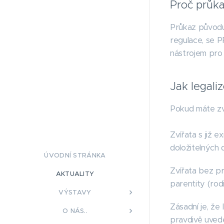
Proč průka
Průkaz původu 
regulace, se P
nástrojem pro
Jak legali
Pokud máte zví
Zvířata s již e
doložitelných 
ÚVODNÍ STRÁNKA
Zvířata bez pr
AKTUALITY
parentity (rod
VÝSTAVY
Zásadní je, že
O NÁS..
pravdivě uved