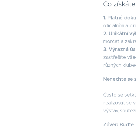
Co získáte
1. Platné dok
oficiálními a 
2. Unikátní v
morčat a zakrsl
3. Výrazná ús
zastřešíte vše
různých klube
Nenechte se z
Často se setká
realizovat se 
výstav, soutěž
Závěr: Buďte 