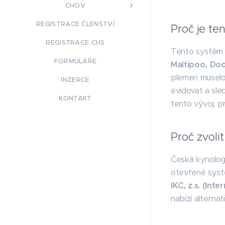
CHOV
REGISTRACE ČLENSTVÍ
Proč je te
REGISTRACE CHS
Tento systém j
FORMULÁŘE
Maltipoo, Do
plemen muselo 
INZERCE
evidovat a sl
KONTAKT
tento vývoj, p
Proč zvolit
Česká kynologi
otevřené syst
IKC, z.s. (Int
nabízí alterna