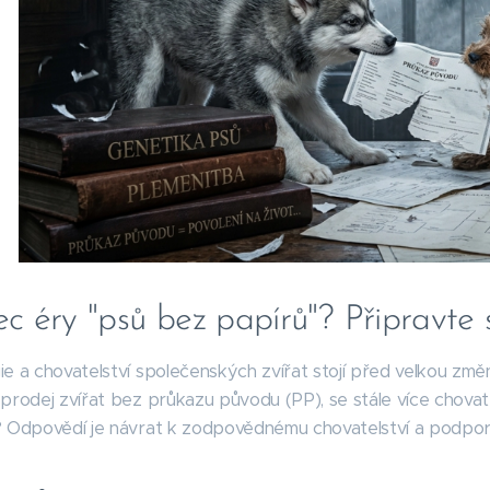
c éry "psů bez papírů"? Připravte s
e a chovatelství společenských zvířat stojí před velkou změn
prodej zvířat bez průkazu původu (PP), se stále více chovatelů 
? Odpovědí je návrat k zodpovědnému chovatelství a podpo