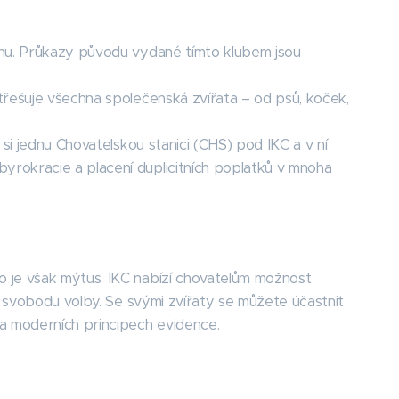
hu. Průkazy původu vydané tímto klubem jsou
třešuje všechna společenská zvířata – od psů, koček,
si jednu Chovatelskou stanici (CHS) pod IKC a v ní
yrokracie a placení duplicitních poplatků v mnoha
o je však mýtus. IKC nabízí chovatelům možnost
je svobodu volby. Se svými zvířaty se můžete účastnit
na moderních principech evidence.