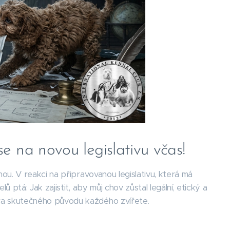
e na novou legislativu včas!
ou. V reakci na připravovanou legislativu, která má
ptá: Jak zajistit, aby můj chov zůstal legální, etický a
ra skutečného původu každého zvířete.