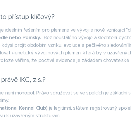
nto přístup klíčový?
e ideálním řešením pro plemena ve vývoji a nově vznikající "
odle nebo Pomsky.
Bez neustálého vývoje a šlechtění bycho
kdysi projít obdobím vzniku, evoluce a pečlivého sledování l
edovat genetický vývoj nových plemen, která by v uzavřenýc
rotože věříme, že poctivá evidence je základem chovatelské e
 právě IKC, z.s.?
e není monopol. Právo sdružovat se ve spolcích je základní
émy.
ernational Kennel Club)
je legitimní, státem registrovaný spol
tivu k uzavřeným strukturám.