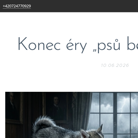
+420724770929
Konec éry „psů b
10.06.2026