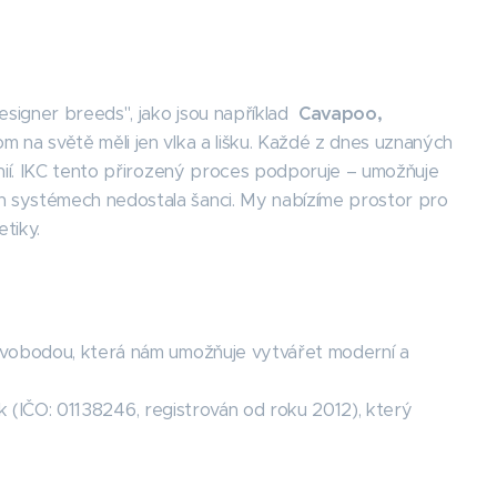
designer breeds", jako jsou například
Cavapoo,
m na světě měli jen vlka a lišku. Každé z dnes uznaných
inií. IKC tento přirozený proces podporuje – umožňuje
h systémech nedostala šanci. My nabízíme prostor pro
tiky.
 svobodou, která nám umožňuje vytvářet moderní a
ek (IČO: 01138246, registrován od roku 2012), který